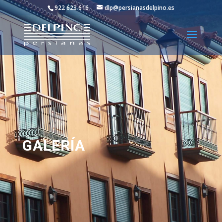
922 623 616
dlp@persianasdelpino.es
GALERÍA